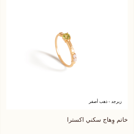
زبرجد - ذهب أصفر
ح
خاتم وِهاج سكني اكسترا
خات