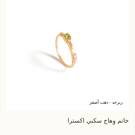
زبرجد - ذهب أصفر
ف
خاتم وِهاج سكني اكسترا
خات