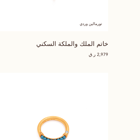
تورمالين وردي
خاتم الملك والملكة السكني
ر.ق
2,979