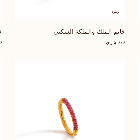
زمرد
خاتم الملك والملكة السكني
خ
ر.ق
79
2,979