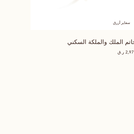
سفاير أزرق
اتم الملك والملكة السكني
ر.ق
2,9