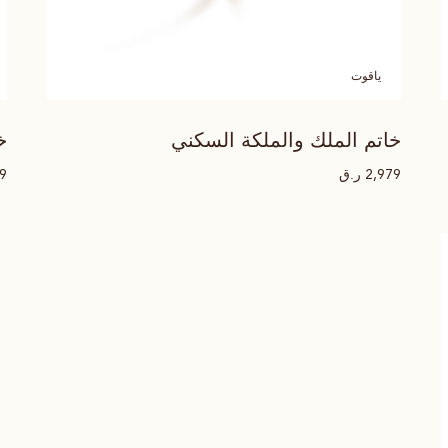
ياقوت
خاتم الملك والملكة السكني
خ
ر.ق
79
2,979