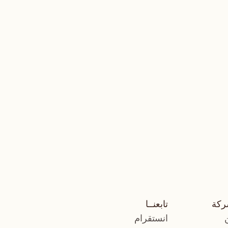
ركة
تابعنــا
انستقرام