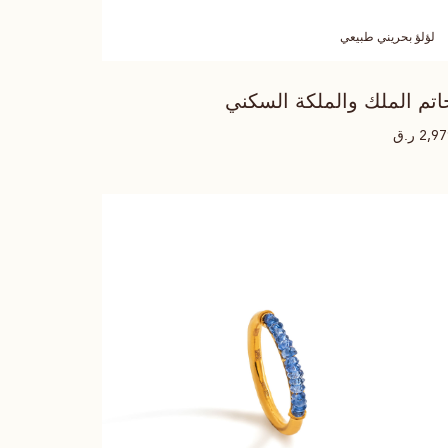
لؤلؤ بحريني طبيعي
اتم الملك والملكة السكني
ر.ق
2,9