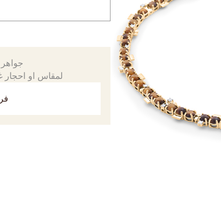
جواهرك
لمقاس او احجار غي
فري