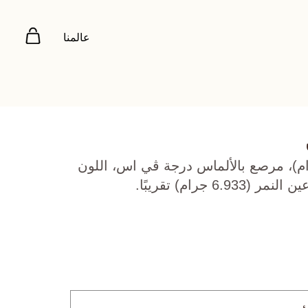
عالمنا
صفر عيار 18 (35 جرام)، مرصع بالألماس درجة ڤي اس، اللون