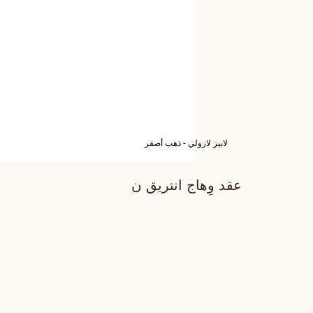
لابيز لازولي - ذهب أصفر
عقد وِهاج انتريق ن