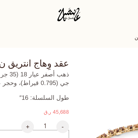
ن
عقد وِهاج انتريق ن
ذهب أ
جي (0.795 قيراط)، وحجر عين النمر (6.933 جرام) تقريبًا.
طول السلسلة: 16″
45,688
ر.ق
+
-