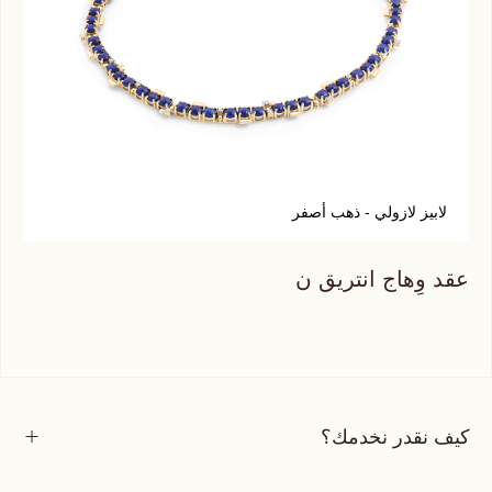
لابيز لازولي - ذهب أصفر
ع
عقد وِهاج انتريق ن
عقد
كيف نقدر نخدمك؟