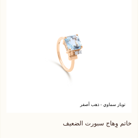
توباز سماوي - ذهب أصفر
ك
خاتم وِهاج سبورت الضعيف
خات