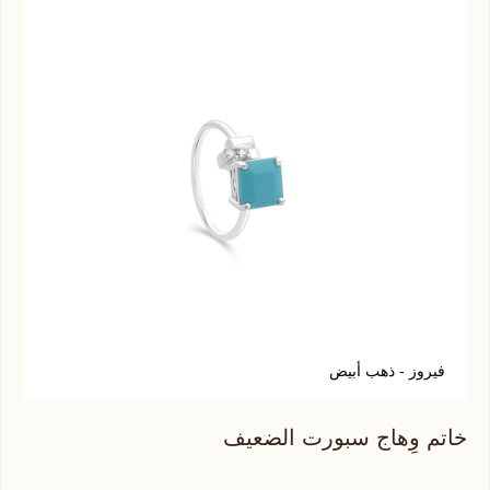
فيروز - ذهب أبيض
ك
خاتم وِهاج سبورت الضعيف
خات