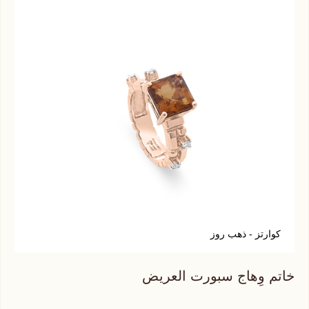
كوارتز - ذهب روز
ك
خاتم وِهاج سبورت العريض
خات