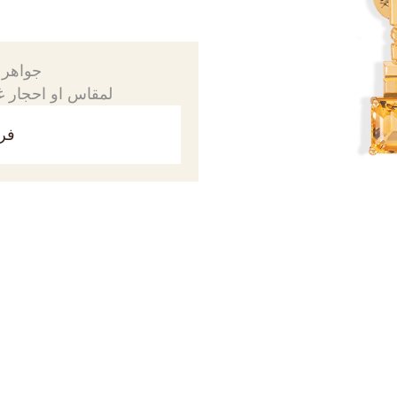
جواهرك
لمقاس او احجار غي
فري