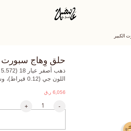
ت الكبير
حلق وِهاج سبورت ا
ذ
اللون جي (0.12 قيراط)، وسترين (1.1 جرام) تقريبًا.
6,056
ر.ق
+
-