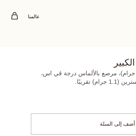
عالمنا
لكبير
هب أصفر عيار 18 (5.572 جرام)، مرصع بالألماس درجة ڤي اس،
أضف إلى السلة