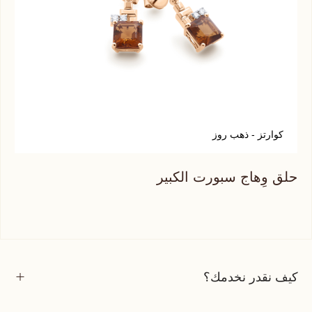
كوارتز - ذهب روز
ع
حلق وِهاج سبورت الكبير
حلق
كيف نقدر نخدمك؟