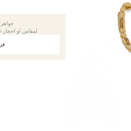
جواهرك
لمقاس او احجار غي
فري