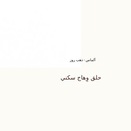
ألماس - ذهب روز
حلق وِهاج سكني