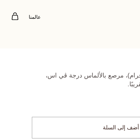
عالمنا
 أصفر عيار 18 (3.85 جرام)، مرصع بالألماس درجة ڤي اس،
أضف إلى السلة