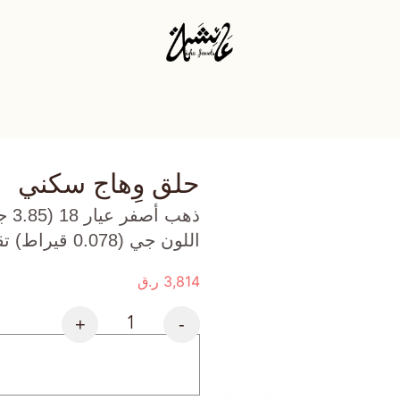
حلق وِهاج سكني
ذهب
اللون جي (0.078 قيراط) تقريبًا.
3,814
ر.ق
+
-