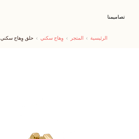
تصاميمنا
الرئيسية
المتجر
وِهاج سكني
حلق وِهاج سكني