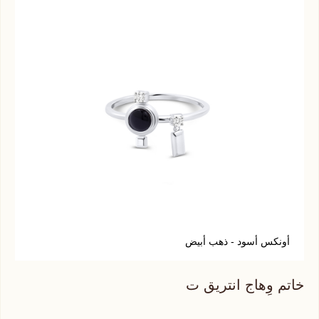
أونكس أسود - ذهب أبيض
خاتم وِهاج انتريق ت