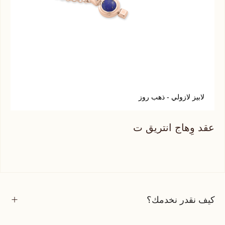
لابيز لازولي - ذهب روز
أ
عقد وِهاج انتريق ت
عقد
كيف نقدر نخدمك؟