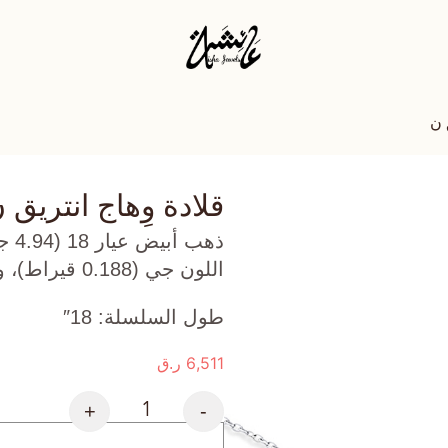
 ن
قلادة وِهاج انتريق 
ذهب
اللون جي (0.188 قيراط)، وفيروز (0.415 جرام) تقريبًا.
طول السلسلة: 18″
6,511
ر.ق
+
-