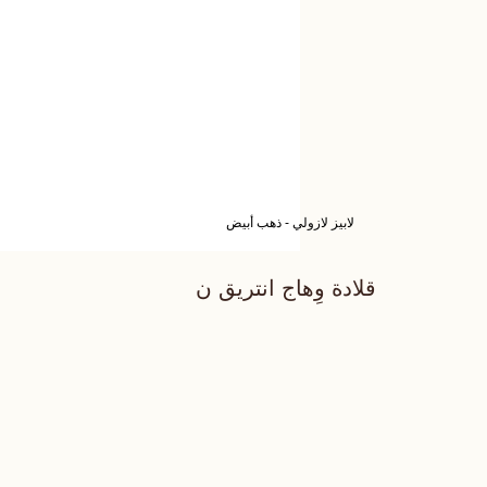
لابيز لازولي - ذهب أبيض
قلادة وِهاج انتريق ن