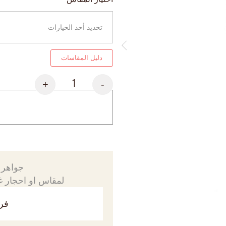
دليل المقاسات
+
-
جواهرك
لمقاس او احجار غي
فري