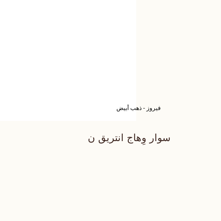
فيروز - ذهب أبيض
سوار وِهاج انتريق ن