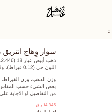
 ن
سوار وِهاج انتريق 
اللون جي (0.12 قيراط)، ولابيز لازولي (0.418 جرام) تقريبًا.
وزن الذهب، وزن القيراط، ع
بعض الشيء حسب المقاس الذ
من التفاصيل او الاجابة على
14,345
ر.ق
اختيار المقاس