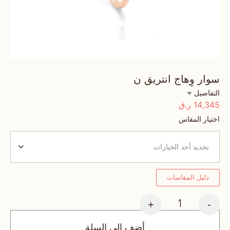
سوار وِهاج انتريق ن
التفاصيل
14,345
ر.ق
اختيار المقاس
دليل المقاسات
+
-
أضف إلى السلة