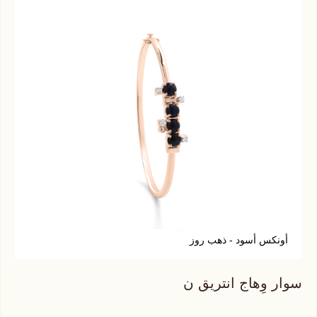
أونكس أسود - ذهب روز
سوار وِهاج انتريق ن