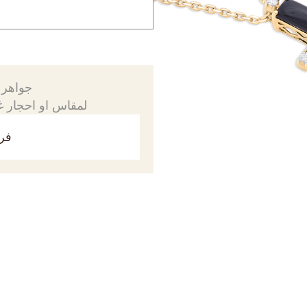
جواهرك
لمقاس او احجار غي
فري