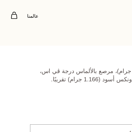
عالمنا
هب أصفر عيار 18 (9.605 جرام)، مرصع بالألماس درجة ڤي اس،