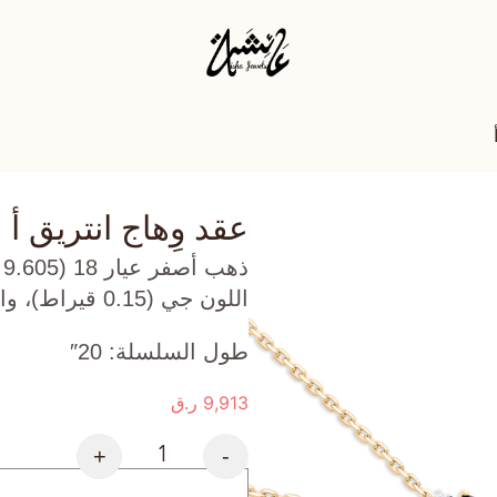
عقد وِهاج انتريق أ
ذ
اللون جي (0.15 قيراط)، واونكس أسود (1.166 جرام) تقريبًا.
طول السلسلة: 20″
9,913
ر.ق
+
-