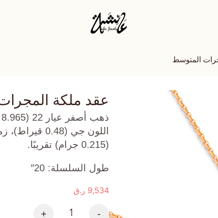
جرات المتوسط
عقد ملكة المجرات
ذ
(0.215 جرام) تقريبًا.
طول السلسلة: 20″
9,534
ر.ق
+
-