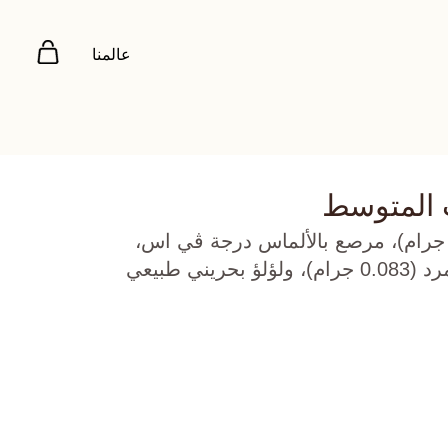
عالمنا
 المتوسط
هب أصفر عيار 22 (8.965 جرام)، مرصع بالألماس درجة ڤي اس،
اللون جي (0.48 قيراط)، زمرد (0.083 جرام)، ولؤلؤ بحريني طبيعي