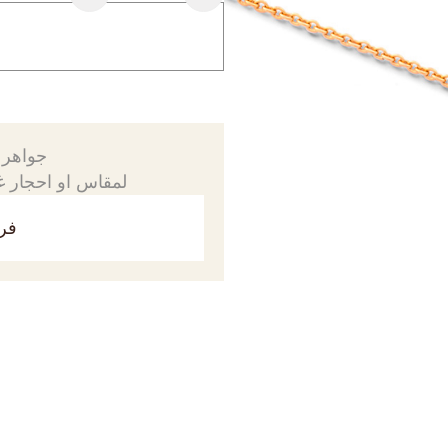
جواهرك
لمقاس او احجار غي
فري