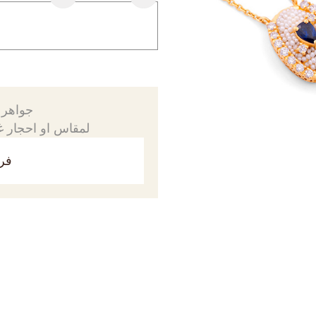
جواهرك
لمقاس او احجار غي
فري