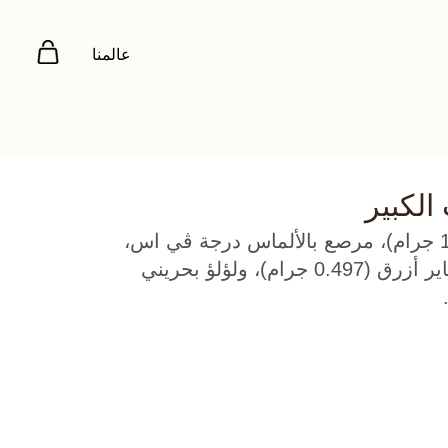
عالمنا
الكبير
ذهب أصفر عيار 22 (16.379 جرام)، مرصع بالألماس درجة ڤي اس،
اللون جي (1.5 قيراط)، سفاير أزرق (0.497 جرام)، ولؤلؤ بحريني