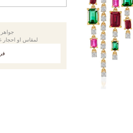
جواهرك
لمقاس او احجار غي
فري