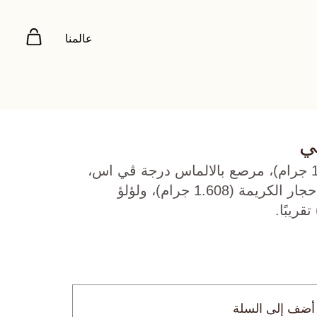
عالمنا
ي
ذهب اصفر عيار 18 (18.688 جرام)، مرصع بالالماس درجة ڤي اس،
اللون جي (1.37 قيراط)، الاحجار الكريمة (1.608 جرام)، ولؤلؤ
أضف إلى السلة