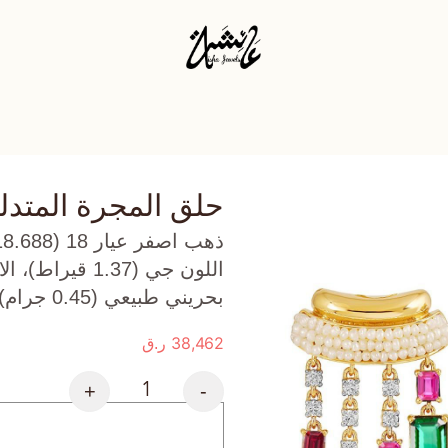
حلق المجرة المتدل
بحريني طبيعي (0.45 جرام) تقريبًا.
38,462
ر.ق
+
-