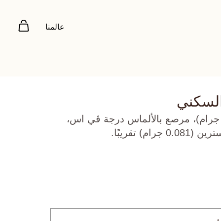
عالمنا
السكني
هب أصفر عيار 22 (2.746 جرام)، مرصع بالألماس درجة ڤي اس،