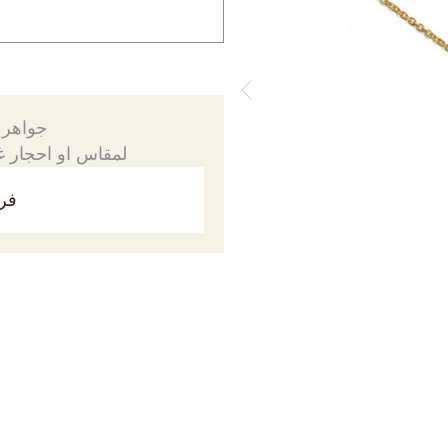
جواهرك
لمقاس او احجار غي
فري