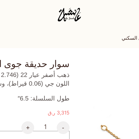
 السكني
سوار حديقة جوى 
ذ
اللون جي (0.06 قيراط)، وسترين (0.081 جرام) تقريبًا.
طول السلسلة: 6.5″
3,315
ر.ق
+
-