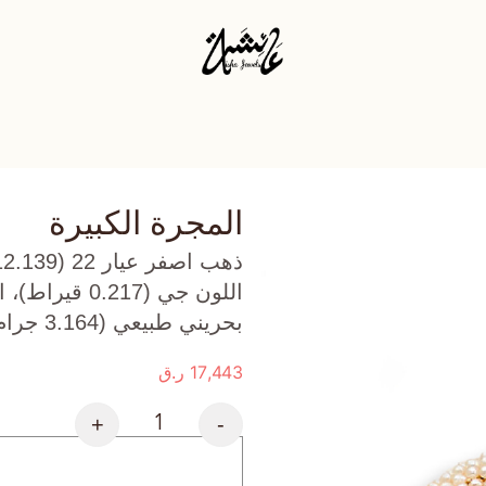
المجرة الكبيرة
بحريني طبيعي (3.164 جرام) تقريبًا.
17,443
ر.ق
+
-