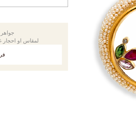
جواهرك
لمقاس او احجار غي
فري