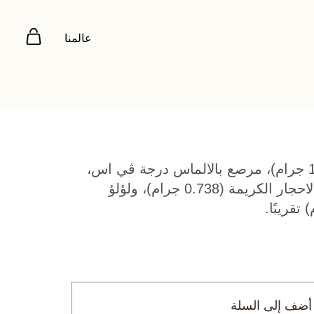
عالمنا
ذهب اصفر عيار 22 (12.139 جرام)، مرصع بالالماس درجة ڤي اس،
اللون جي (0.217 قيراط)، الاحجار الكريمة (0.738 جرام)، ولؤلؤ
أضف إلى السلة