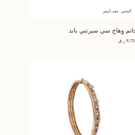
ألماس - ذهب أبيض
اتم وِهاج سي سيرنتي باند
ر.ق
9,7