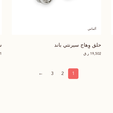
ألماس
حلق وِهاج سيرنتي باند
س
ر.ق
81
19,502
←
3
2
1