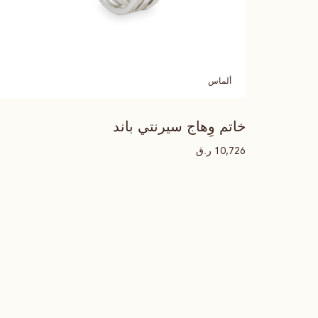
ألماس
خاتم وِهاج سيرنتي باند
ر.ق
10,726