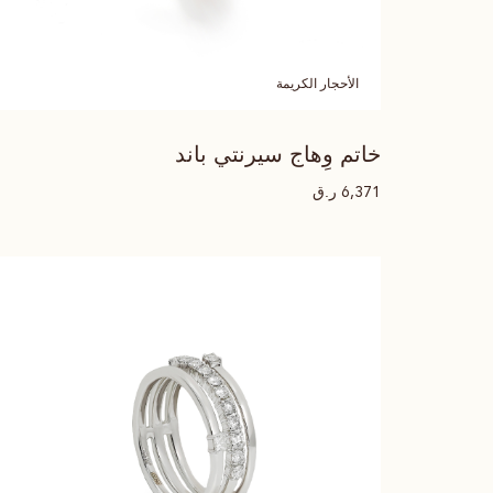
الأحجار الكريمة
خاتم وِهاج سيرنتي باند
ر.ق
6,371