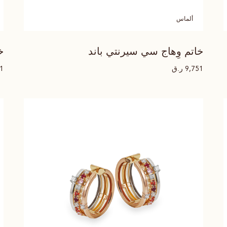
ألماس
خاتم وِهاج سي سيرنتي باند
خ
ر.ق
51
9,751