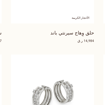
الأحجار الكريمة
حلق وِهاج سيرنتي باند
س
ر.ق
57
14,984