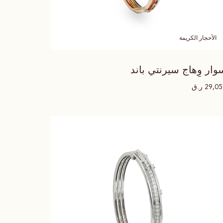
الأحجار الكريمة
وار وِهاج سيرنتي باند
ر.ق
29,0