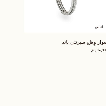
ألماس
وار وِهاج سيرنتي باند
ر.ق
36,3