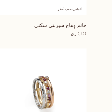
ألماس - ذهب أصفر
خاتم وِهاج سيرنتي سكني
ر.ق
2,427